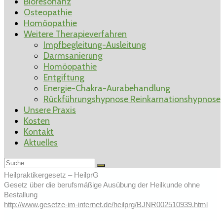
Bioresonanz
auszuüben wurde gemäß § 1 Abs. 1 des Gesetzes über die
Osteopathie
berufsmäßige Ausübung der Heilkunde ohne Bestallung
Homöopathie
(Heilpraktikergesetz) vom 17.02.1939 (BGBI III, S. 2122-2) durch
Weitere Therapieverfahren
das Referat für Gesundheit und Umwelt der Landeshauptstadt
Impfbegleitung-Ausleitung
München am 09.05.2000 erteilt.
Darmsanierung
Homöopathie
Zuständige Behörde
Entgiftung
Landeshauptstadt München
Energie-Chakra-Aurabehandlung
Referat für Gesundheit und Umwelt
Rückführungshypnose Reinkarnationshypnose
Schwanthalerstraße 69
Unsere Praxis
80335 München
Kosten
https://www.muenchen.de/rathaus/Stadtverwaltung/Referat-fuer-
Kontakt
Gesundheit-und-Umwelt.html
Aktuelles
Beruftsrechtliche Regelung
Heilpraktikergesetz – HeilprG
Gesetz über die berufsmäßige Ausübung der Heilkunde ohne
Bestallung
http://www.gesetze-im-internet.de/heilprg/BJNR002510939.html