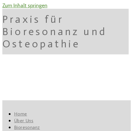
Zum Inhalt springen
Praxis für
Bioresonanz und
Osteopathie
Impressum
Home
Über Uns
Angaben gemäß § 5 TMG:
Bioresonanz